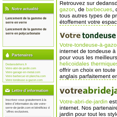
Retrouvez sur dedansde
gazon
, de
barbecues
, 
Notre actualité
tous autres types de p
Lancement de la gamme de
étoffement votre espac
serre en verre
Lancement de la gamme de
serre en polycarbonate
Votre-tondeuse-à-gaz
internet de tondeuse à
Partenaires
pour vous les meilleur
helicoidales thermique
Dedansdehors.fr
Votre-abri-de-jardin.com
offrir un choix en tout
Votre-garage-en-metal.com
anglais parfaitement en
Votre-barbecue-et-plancha.com
Votre-tondeuse-a-gazon.com
Lettre d´information
Inscrivez-vous gratuitement à la
Votre-abri-de-jardin
est
lettre d´information du site votre-
internet. Nos partenair
serre-de-jardin.com et bénéficiez d
´offres exclusives.
jardin pour tout les st